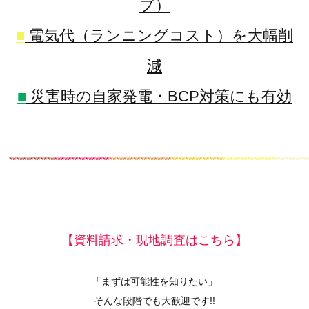
プ）
■
電気代（ランニングコスト）を大幅削
減
■
災害時の自家発電・BCP対策にも有効
************
**
***************
******************
***************
***************
*********
【資料請求・現地調査はこちら】
「まずは可能性を知りたい」
そんな段階でも大歓迎です!!