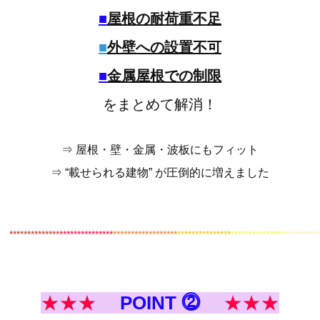
■
屋根の耐荷重不足
■
外壁への設置不可
■
金属屋根での制限
をまとめて解消！
⇒ 屋根・壁・金属・波板にもフィット
⇒ “載せられる建物” が圧倒的に増えました
************
**
***************
******************
***************
***************
*********
★★★
POINT ⓶
★★★