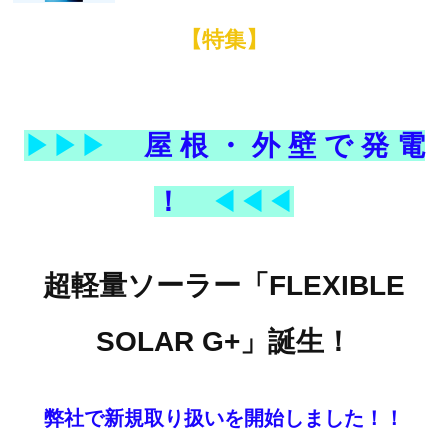
【特集】
▶▶▶
屋 根 ・ 外 壁 で 発 電
！
◀◀◀
超軽量ソーラー「FLEXIBLE
SOLAR G+」誕生！
弊社で新規取り扱いを開始しました！！