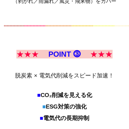
（剥がれ／雨漏れ／風災・飛来物）をカバー
************
**
***************
******************
***************
***************
*********
★★★
POINT ⓷
★★★
脱炭素 × 電気代削減をスピード加速！
■
CO₂削減を見える化
■
ESG対策の強化
■
電気代の長期抑制