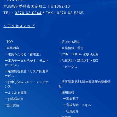
群馬県伊勢崎市国定町二丁目1852-10
TEL：
0270-62-0244
/ FAX：0270-62-5565
＞アクセスマップ
・TOP
・選ばれる理由
・事業内容
・企業情報・理念
ー電気をためる「蓄電池」
・CSR・SDGsへの取り組み
ー電力データを活かす「省エネ
・品質方針・環境方針・ISO
サービス」
・トピックス
ー遠隔監視装置「リスク回避サ
ービス」
・沢渡温泉第3太陽光発電所の稼働情
ーお申し込みフロー・メンテナ
報
ンス
・採用情報
ーよくある質問
ー募集要項
ーお客様の声
ー育成方針・スキル
・施工実績
ー社員紹介