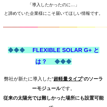
「導入したかったのに…」
と諦めていた企業様にこそ届いてほしい情報です。
************
**
***************
******************
***************
***************
*********
◆◆◆
FLEXIBLE SOLAR G+ と
は？
◆◆◆
弊社が新たに導入した“
超軽量タイプ
”
のソーラ
ーモジュール
です。
従来の太陽光では難しかった場所にも設置可能