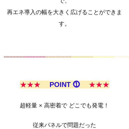
で、
再エネ導入の幅を大きく広げることができま
す。
************
**
***************
******************
***************
***************
*********
★★★
POINT ⓵
★★★
超軽量 × 高密着で どこでも発電！
従来パネルで問題だった