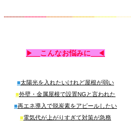
************
**
***************
******************
***************
***************
*********
▶
こんなお悩みに
◀
■
太陽光を入れたいけれど屋根が弱い
■
外壁・金属屋根で設置NGと言われた
■
再エネ導入で脱炭素をアピールしたい
■
電気代が上がりすぎて対策が急務