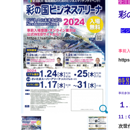
受注
彩
ビジ
事前
http
特
事前参加
１
11：
次世