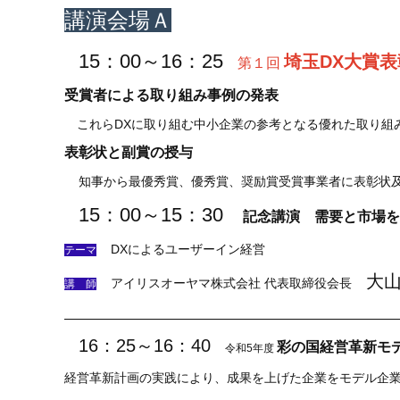
講演会場Ａ
15：00～16：25
埼玉DX大賞表
第１回
受賞者による取り組み事例の発表
これらDXに取り組む中小企業の参考となる優れた取り組
表彰状と副賞の授与
知事から最優秀賞、優秀賞、奨励賞受賞事業者に表彰状
15：00～15：30
記念講演
需要と市場を
DXによるユーザーイン経営
テーマ
大山
アイリスオーヤマ株式会社 代表取締役会長
講 師
16：25～16：40
彩の国経営革新モ
令和5年度
経営革新計画の実践により、成果を上げた企業をモデル企