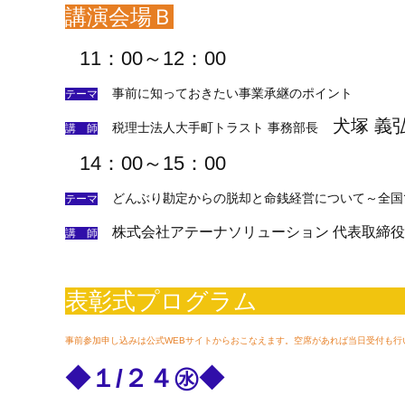
講演会場Ｂ
11：00～12：00
事前に知っておきたい事業承継のポイント
テーマ
犬塚 義
税理士法人大手町トラスト 事務部長
講 師
14：00～15：00
どんぶり勘定からの脱却と命銭経営について～全国で
テーマ
株式会社アテーナソリューション 代表取締役
講 師
表彰式プログ
事前参加申し込みは公式WEBサイトからおこなえます。空席があれば当日受付も行
◆１/２４㊌◆