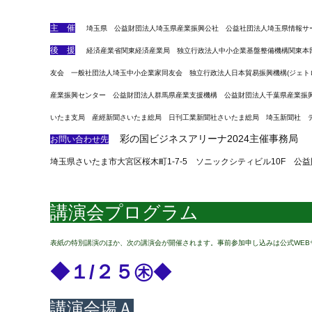
主 催
埼玉県 公益財団法人埼玉県産業振興公社 公益社団法人埼玉県情報サ
後 援
経済産業省関東経済産業局 独立行政法人中小企業基盤整備機構関東本
友会 一般社団法人埼玉中小企業家同友会 独立行政法人日本貿易振興機構(ジェト
産業振興センター 公益財団法人群馬県産業支援機構 公益財団法人千葉県産業振
いたま支局 産經新聞さいたま総局 日刊工業新聞社さいたま総局 埼玉新聞社 
彩の国ビジネスアリーナ2024主催事務局
お問い合わせ先
埼玉県さいたま市大宮区桜木町1-7-5 ソニックシティビル10F
公益
講演会プログ
表紙の特別講演のほか、次の講演会が開催されます。事前参加申し込みは公式WEB
◆１/２５
㊍
◆
講演会場Ａ