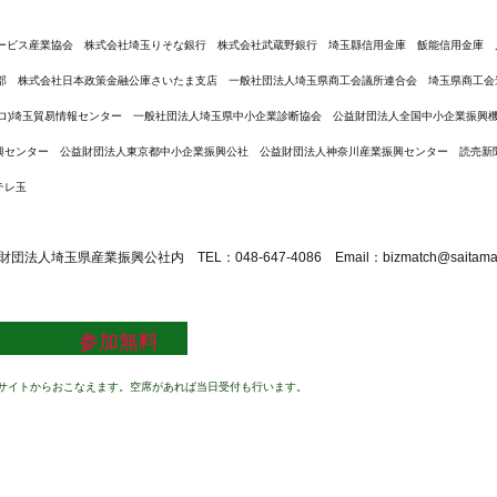
ービス産業協会 株式会社埼玉りそな銀行 株式会社武蔵野銀行 埼玉縣信用金庫 飯能信用金庫 
部 株式会社日本政策金融公庫さいたま支店 一般社団法人埼玉県商工会議所連合会 埼玉県商工会
ロ)埼玉貿易情報センター 一般社団法人埼玉県中小企業診断協会 公益財団法人全国中小企業振興
興センター 公益財団法人東京都中小企業振興公社 公益財団法人神奈川産業振興センター 読売新
テレ玉
財団法人埼玉県産業振興公社内
TEL：048-647-4086
Email：bizmatch@saitama-j
ラム
参加無料
サイトからおこなえます。空席があれば当日受付も行います。