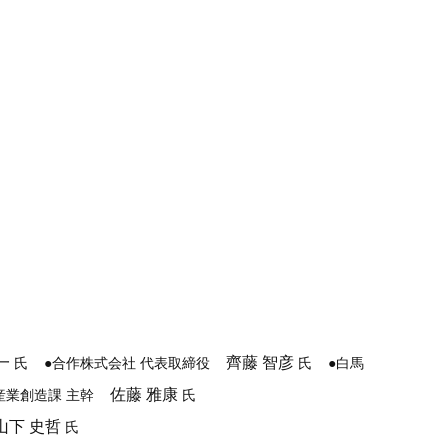
一
齊藤 智彦
氏
●合作株式会社 代表取締役
氏
●白馬
佐藤 雅康
産業創造課 主幹
氏
下 史哲
氏