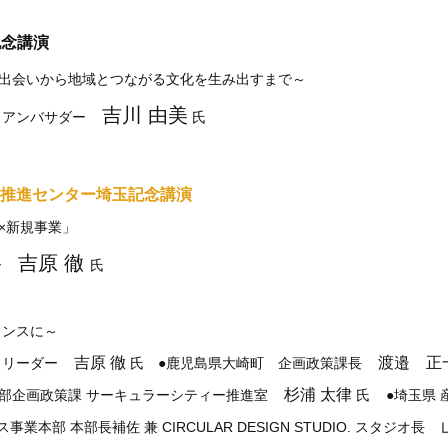
記念講演
出会いから地域とつながる文化を生み出すまで～
吉川 由美
ドアンバサダー
氏
ミー推進センター埼玉記念講演
×新規事業」
吉原 徹
ー
氏
ャンスに～
吉原 徹
渡邉 正
トリーダー
氏 ●鹿児島県大崎町 企画政策課長
杉浦 太律
画部企画政策課 サーキュラーシティー推進室
氏
●埼玉県 
山
部 本部長補佐 兼 CIRCULAR DESIGN STUDIO. スタジオ長