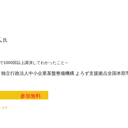
弘
氏
1000回以上講演してわかったこと～
 独立行政法人中小企業基盤整備機構 よろず支援拠点全国本
ラム
参加無料
います。