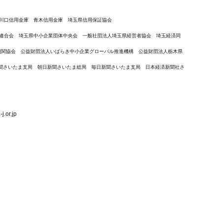
川口信用金庫 青木信用金庫 埼玉県信用保証協会
連合会 埼玉県中小企業団体中央会 一般社団法人埼玉県経営者協会 埼玉経済同
機関協会 公益財団法人いばらき中小企業グローバル推進機構 公益財団法人栃木県
聞さいたま支局 朝日新聞さいたま総局 毎日新聞さいたま支局 日本経済新聞社さ
.or.jp