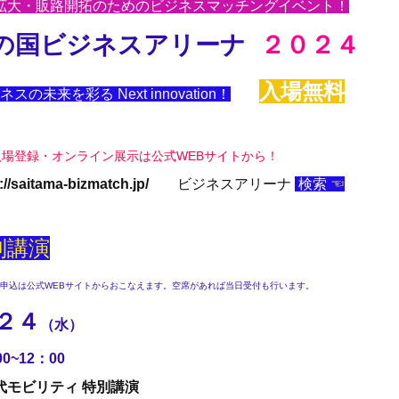
拡大・販路開拓のためのビジネスマッチングイベント！
の国ビジネスアリーナ
２０２４
入場無料
ネスの未来を彩る Next innovation！
入場登録・オンライン展示は公式WEBサイトから！
s://saitama-bizmatch.jp/
ビジネスアリーナ
検索
☜
別講演
申込は公式WEBサイトからおこなえます。空席があれば当日受付も行います。
.２４
（
水）
00~12：00
代モビリティ 特別講演