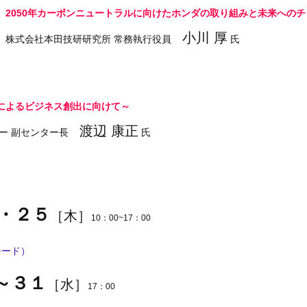
2050年カーボンニュートラルに向けたホンダの取り組みと未来への
小川 厚
株式会社本田技研研究所 常務執行役員
氏
によるビジネス創出に向けて～
渡辺 康正
ー 副センター長
氏
・２５
［木］
10：00~17：00
モード）
～３１
［水］
17：00