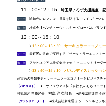
11：00~12：15
埼玉県よろず支援拠点 
琥珀色のロマンは、世界を駆ける～ウイスキーとの
テーマ
株式会社ベンチャーウイスキー グローバルブラン
講 師
13：00～15：10
▷
13：00～13：30 サーキュラーエコノ
産官民の共創で実行する「サーキュラーエコノミー
テーマ
アサヒユウアス株式会社 たのしさユニットリーダ
講 師
▷
13：40～15：10 パネルディスカッション
産官民の共創事例～サーキュラーエコノミーをビジネスチ
●アサヒユウアス株式会社 たのしさユニッ
【パネリスト】
福島 洋次郎
村観光局 事務局長
氏
●愛知県蒲郡市 企
●株式会社新東通信 ソーシャルビジネス事業本
【ファシリテーター】