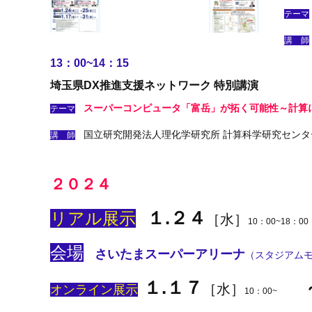
テーマ
講 師
13：00~14：15
埼玉県DX推進支援ネットワーク 特別講演
スーパーコンピュータ「富岳」が拓く可能性
～
計算
テーマ
国立研究開発法人理化学研究所 計算科学研究センタ
講 師
２０２４
１.２４
リアル展示
［水］
10：00~18：00
会場
さいたまスーパーアリーナ
（スタジアム
１.１７
［
水］
オンライン展示
10：00~