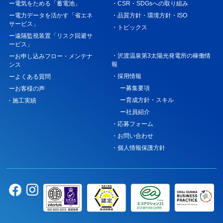
ー電気をためる「蓄電池」
・CSR・SDGsへの取り組み
ー電力データを活かす「省エネ
・品質方針・環境方針・ISO
サービス」
・トピックス
ー遠隔監視装置「リスク回避サ
ービス」
・沢渡温泉第3太陽光発電所の稼働情
ーお申し込みフロー・メンテナ
報
ンス
・採用情報
ーよくある質問
ー募集要項
ーお客様の声
ー育成方針・スキル
・施工実績
ー社員紹介
・応募フォーム
・お問い合わせ
・個人情報保護方針