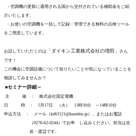
・空調機の更新に適用される国から交付されている補助金をご紹
介いたします。
・お使いの空調機を一括して記録・管理できる無料の点検ツール
をご用意しています。
「ダイキン工業株式会社の増田」
お話していただくのは
さん
です！
この機会に空調設備について知りたいことや気になっていることを
相談してみませんか？
セミナー詳細～
■
主 催 ： 株式会社国定電機
日 時 ：
5
月
17
日 （火）
13
時
30
分 ～
14
時
10
分
申込方法 ： メール
（
kd63121@kuniden.jp
）、またはお電話
（0270-62-0244
）
でお申
し込みください。担当は吉
岩・渡辺です。