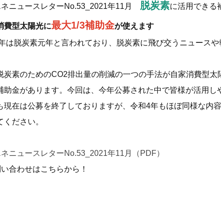
脱炭素
ネニュースレターNo.53_2021年11月
に活用できる
最大1/3補助金
消費型太陽光に
が使えます
年は脱炭素元年と言われており、脱炭素に飛び交うニュースや
脱炭素のための
CO2
排出量の削減の一つの手法が自家消費型太
補助金があります。今回は、今年公募された中で皆様が活用し
も現在は公募を終了しておりますが、令和
4
年もほぼ同様な内
てください。
ネニュースレターNo.53_2021年11月（PDF）
問い合わせはこちらから！