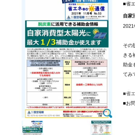
■省エ
自家
2021
その
きる
助金
てみ
■省エ
■お