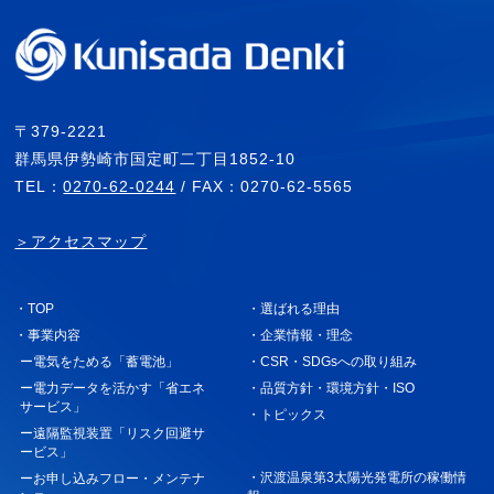
〒379-2221
群馬県伊勢崎市国定町二丁目1852-10
TEL：
0270-62-0244
/ FAX：0270-62-5565
＞アクセスマップ
・TOP
・選ばれる理由
・事業内容
・企業情報・理念
ー電気をためる「蓄電池」
・CSR・SDGsへの取り組み
ー電力データを活かす「省エネ
・品質方針・環境方針・ISO
サービス」
・トピックス
ー遠隔監視装置「リスク回避サ
ービス」
・沢渡温泉第3太陽光発電所の稼働情
ーお申し込みフロー・メンテナ