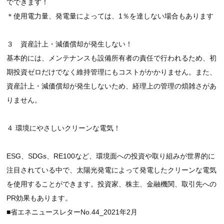
でできます！
＊使用電力量、発電量によっては、
1
％を達しない場合もあります
３ 資産計上・減価償却が発生しない！
基本的には、メンテナンスも設備所有者の責任で行われるため、初
期投資ゼロだけでなく維持管理にもコストがかかりません。また、
資産計上・減価償却が発生しないため、経理上の管理の煩雑さがあ
りません。
４ 環境にやさしいクリーンな電気！
ESG
、
SDGs
、
RE100
など、環境面への投資や取り組みが世界的に
注目されている中で、太陽光発電によって発電したクリーンな電気
を使用することができます。投資家、株主、金融機関、取引先への
PR
効果もあります。
■省エネニュースレターNo.44_2021年2月